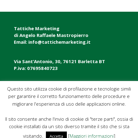
Tattiche Marketing
di Angelo Raffaele Mastropierro
Email: info@tattichemarketing.it
Via Sant’Antonio, 30, 76121 Barletta BT
P.iva: 07695840723
P.iva: 07695840723
Questo sito utilizza cookie di profilazione e tecnologie simili
per garantire il corretto funzionamento delle procedure e
Pec: tattichemarketing@pec.it
migliorare l'esperienza di uso delle applicazioni online.
Il sito consente anche l'invio di cookie di "terze parti", ossia di
cookie installati da un sito diverso tramite il sito che si sta
visitando.
[
Maggiori informazioni
]
Accetta