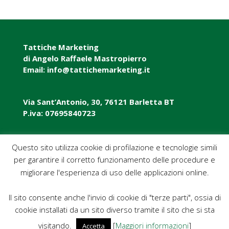
Tattiche Marketing
di Angelo Raffaele Mastropierro
Email: info@tattichemarketing.it
Via Sant’Antonio, 30, 76121 Barletta BT
P.iva: 07695840723
P.iva: 07695840723
Questo sito utilizza cookie di profilazione e tecnologie simili
per garantire il corretto funzionamento delle procedure e
Pec: tattichemarketing@pec.it
migliorare l'esperienza di uso delle applicazioni online.
Il sito consente anche l'invio di cookie di "terze parti", ossia di
cookie installati da un sito diverso tramite il sito che si sta
visitando.
[
Maggiori informazioni
]
Accetta