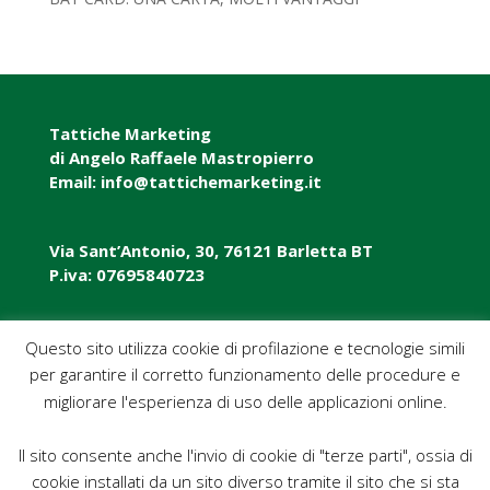
Tattiche Marketing
di Angelo Raffaele Mastropierro
Email: info@tattichemarketing.it
Via Sant’Antonio, 30, 76121 Barletta BT
P.iva: 07695840723
P.iva: 07695840723
Questo sito utilizza cookie di profilazione e tecnologie simili
per garantire il corretto funzionamento delle procedure e
Pec: tattichemarketing@pec.it
migliorare l'esperienza di uso delle applicazioni online.
Il sito consente anche l'invio di cookie di "terze parti", ossia di
cookie installati da un sito diverso tramite il sito che si sta