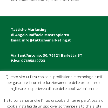
Tattiche Marketing
di Angelo Raffaele Mastropierro
Email: info@tattichemarketing.it
Via Sant’Antonio, 30, 76121 Barletta BT
P.iva: 07695840723
P.iva: 07695840723
Questo sito utilizza cookie di profilazione e tecnologie simili
per garantire il corretto funzionamento delle procedure e
Pec: tattichemarketing@pec.it
migliorare l'esperienza di uso delle applicazioni online.
Il sito consente anche l'invio di cookie di "terze parti", ossia di
cookie installati da un sito diverso tramite il sito che si sta