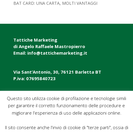
BAT CARD: UNA CARTA, MOLTI VANTAGGI
Tattiche Marketing
di Angelo Raffaele Mastropierro
Email: info@tattichemarketing.it
Via Sant’Antonio, 30, 76121 Barletta BT
P.iva: 07695840723
P.iva: 07695840723
Questo sito utilizza cookie di profilazione e tecnologie simili
per garantire il corretto funzionamento delle procedure e
Pec: tattichemarketing@pec.it
migliorare l'esperienza di uso delle applicazioni online.
Il sito consente anche l'invio di cookie di "terze parti", ossia di