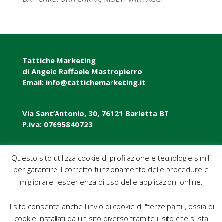
Tattiche Marketing
di Angelo Raffaele Mastropierro
Email: info@tattichemarketing.it
Via Sant’Antonio, 30, 76121 Barletta BT
P.iva: 07695840723
P.iva: 07695840723
Questo sito utilizza cookie di profilazione e tecnologie simili
per garantire il corretto funzionamento delle procedure e
Pec: tattichemarketing@pec.it
migliorare l'esperienza di uso delle applicazioni online.
Il sito consente anche l'invio di cookie di "terze parti", ossia di
cookie installati da un sito diverso tramite il sito che si sta