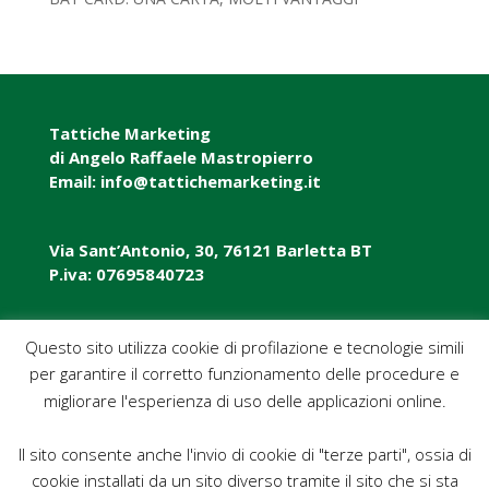
Tattiche Marketing
di Angelo Raffaele Mastropierro
Email: info@tattichemarketing.it
Via Sant’Antonio, 30, 76121 Barletta BT
P.iva: 07695840723
P.iva: 07695840723
Questo sito utilizza cookie di profilazione e tecnologie simili
per garantire il corretto funzionamento delle procedure e
Pec: tattichemarketing@pec.it
migliorare l'esperienza di uso delle applicazioni online.
Il sito consente anche l'invio di cookie di "terze parti", ossia di
cookie installati da un sito diverso tramite il sito che si sta