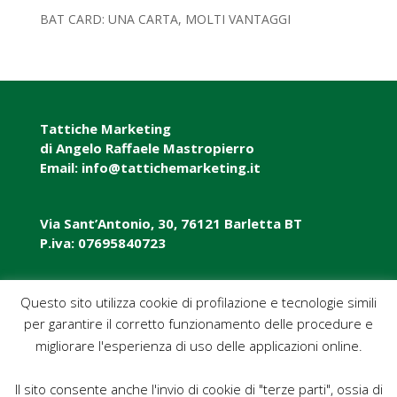
BAT CARD: UNA CARTA, MOLTI VANTAGGI
Tattiche Marketing
di Angelo Raffaele Mastropierro
Email: info@tattichemarketing.it
Via Sant’Antonio, 30, 76121 Barletta BT
P.iva: 07695840723
P.iva: 07695840723
Questo sito utilizza cookie di profilazione e tecnologie simili
per garantire il corretto funzionamento delle procedure e
Pec: tattichemarketing@pec.it
migliorare l'esperienza di uso delle applicazioni online.
Il sito consente anche l'invio di cookie di "terze parti", ossia di