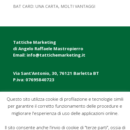
BAT CARD: UNA CARTA, MOLTI VANTAGGI
Tattiche Marketing
di Angelo Raffaele Mastropierro
Email: info@tattichemarketing.it
Via Sant’Antonio, 30, 76121 Barletta BT
P.iva: 07695840723
P.iva: 07695840723
Questo sito utilizza cookie di profilazione e tecnologie simili
per garantire il corretto funzionamento delle procedure e
Pec: tattichemarketing@pec.it
migliorare l'esperienza di uso delle applicazioni online.
Il sito consente anche l'invio di cookie di "terze parti", ossia di