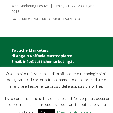
Web Marketing Festival | Rimini, 21- 22- 23 Giugno
2018‎
BAT CARD: UNA CARTA, MOLTI VANTAGGI
Tattiche Marketing
di Angelo Raffaele Mastropierro
Email: info@tattichemarketing.it
Questo sito utilizza cookie di profilazione e tecnologie simili
Via Sant’Antonio, 30, 76121 Barletta BT
per garantire il corretto funzionamento delle procedure e
P.iva: 07695840723
migliorare l'esperienza di uso delle applicazioni online.
Il sito consente anche l'invio di cookie di "terze parti", ossia di
P.iva: 07695840723
cookie installati da un sito diverso tramite il sito che si sta
Pec: tattichemarketing@pec.it
visitando.
[
Maggiori informazioni
]
Accetta