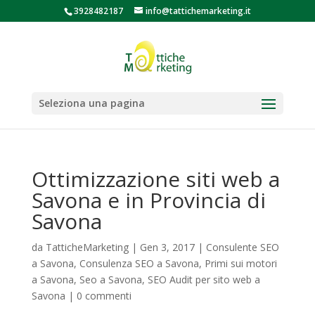
3928482187
info@tattichemarketing.it
Seleziona una pagina
Ottimizzazione siti web a
Savona e in Provincia di
Savona
da
TatticheMarketing
|
Gen 3, 2017
|
Consulente SEO
a Savona
,
Consulenza SEO a Savona
,
Primi sui motori
a Savona
,
Seo a Savona
,
SEO Audit per sito web a
Savona
|
0 commenti