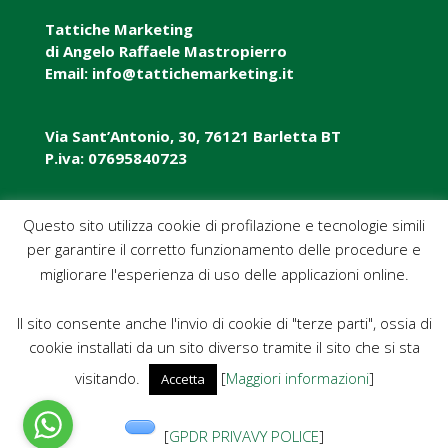
Tattiche Marketing
di Angelo Raffaele Mastropierro
Email: info@tattichemarketing.it
Via Sant’Antonio, 30, 76121 Barletta BT
P.iva: 07695840723
P.iva: 07695840723
Questo sito utilizza cookie di profilazione e tecnologie simili
per garantire il corretto funzionamento delle procedure e
Pec: tattichemarketing@pec.it
migliorare l'esperienza di uso delle applicazioni online.
Il sito consente anche l'invio di cookie di "terze parti", ossia di
cookie installati da un sito diverso tramite il sito che si sta
visitando.
[
Maggiori informazioni
]
Accetta
eBook TATTICHE MARKETING
[
GPDR PRIVAVY POLICE
]
Blog News Guide
“Ragazzi in rete”