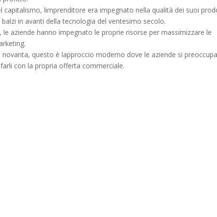
 capitalismo, limprenditore era impegnato nella qualità dei suoi prod
balzi in avanti della tecnologia del ventesimo secolo.
, le aziende hanno impegnato le proprie risorse per massimizzare le
arketing.
i novanta, questo è lapproccio moderno dove le aziende si preoccup
sfarli con la propria offerta commerciale.