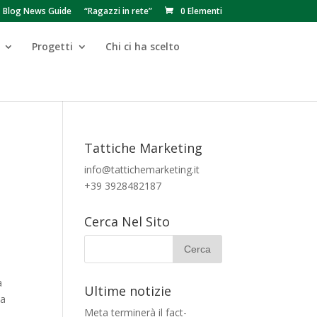
Blog News Guide
“Ragazzi in rete”
0 Elementi
Progetti
Chi ci ha scelto
Tattiche Marketing
info@tattichemarketing.it
+39 3928482187
Cerca Nel Sito
a
Ultime notizie
la
Meta terminerà il fact-