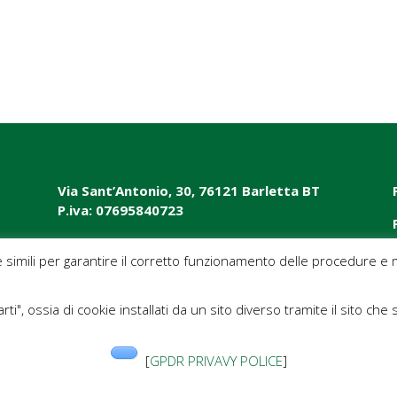
Via Sant’Antonio, 30, 76121 Barletta BT
P.iva: 07695840723
e simili per garantire il corretto funzionamento delle procedure e m
rti", ossia di cookie installati da un sito diverso tramite il sito che 
[
GPDR PRIVAVY POLICE
]
Guide
“Ragazzi in rete”