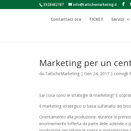
3928482187
info@tattichemarketing.it
Contattaci ora
TICKET
Servizi
Marketing per un cent
da
TatticheMarketing
|
Gen 24, 2017
|
consigli
Sai cosa sono le strategie di marketing? E sopratt
Il marketing strategico si basa sull’analisi dei bis
Orientamento alla produzione: durante le primiss
enormemente lofferta da parte delle aziende e p
produzione per ridurre le spese e massimizzare il