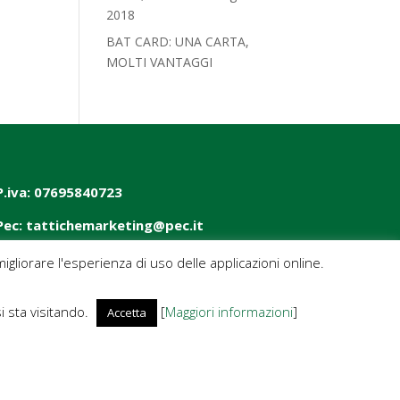
2018‎
BAT CARD: UNA CARTA,
MOLTI VANTAGGI
P.iva: 07695840723
Pec: tattichemarketing@pec.it
igliorare l'esperienza di uso delle applicazioni online.
si sta visitando.
[
Maggiori informazioni
]
Accetta