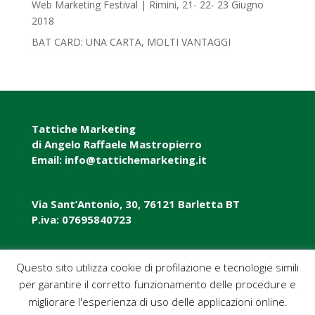
Web Marketing Festival | Rimini, 21- 22- 23 Giugno
2018‎
BAT CARD: UNA CARTA, MOLTI VANTAGGI
Tattiche Marketing
di Angelo Raffaele Mastropierro
Email: info@tattichemarketing.it
Via Sant’Antonio, 30, 76121 Barletta BT
P.iva: 07695840723
P.iva: 07695840723
Questo sito utilizza cookie di profilazione e tecnologie simili
per garantire il corretto funzionamento delle procedure e
Pec: tattichemarketing@pec.it
migliorare l'esperienza di uso delle applicazioni online.