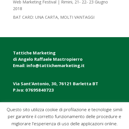
Web Marketing Festival | Rimini, 21- 22- 23 Giugno
2018‎
BAT CARD: UNA CARTA, MOLTI VANTAGGI
Tattiche Marketing
di Angelo Raffaele Mastropierro
Email: info@tattichemarketing.it
Via Sant’Antonio, 30, 76121 Barletta BT
P.iva: 07695840723
P.iva: 07695840723
Questo sito utilizza cookie di profilazione e tecnologie simili
per garantire il corretto funzionamento delle procedure e
Pec: tattichemarketing@pec.it
migliorare l'esperienza di uso delle applicazioni online.