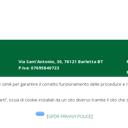
Via Sant’Antonio, 30, 76121 Barletta BT
P.iva: 07695840723
e simili per garantire il corretto funzionamento delle procedure e m
rti", ossia di cookie installati da un sito diverso tramite il sito che 
[
GPDR PRIVAVY POLICE
]
Guide
“Ragazzi in rete”