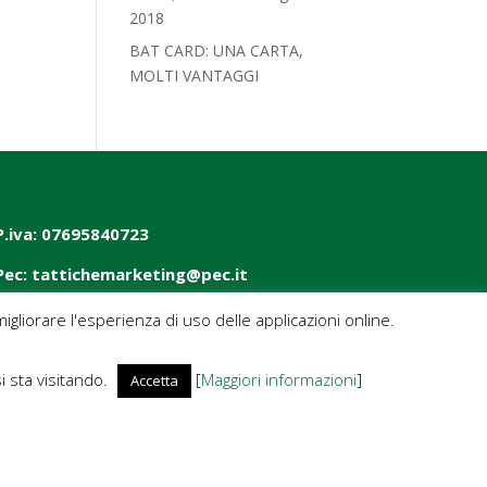
2018‎
BAT CARD: UNA CARTA,
MOLTI VANTAGGI
P.iva: 07695840723
Pec: tattichemarketing@pec.it
igliorare l'esperienza di uso delle applicazioni online.
si sta visitando.
[
Maggiori informazioni
]
Accetta