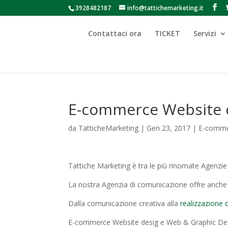
3928482187
info@tattichemarketing.it
Contattaci ora
TICKET
Servizi
E-commerce Website d
da
TatticheMarketing
|
Gen 23, 2017
|
E-commer
Tattiche Marketing è tra le più rinomate Agenzie p
La nostra Agenzia di comunicazione offre anche u
Dalla comunicazione creativa alla
realizzazione 
E-commerce Website desig e Web & Graphic Design: