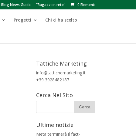
Blog News Guide
“Ragazzi in rete”
0 Elementi
Progetti
Chi ci ha scelto
Tattiche Marketing
info@tattichemarketing.it
+39 3928482187
Cerca Nel Sito
Ultime notizie
Meta terminerà il fact-