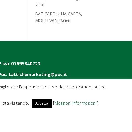
2018‎
BAT CARD: UNA CARTA,
MOLTI VANTAGGI
P.iva: 07695840723
Pec: tattichemarketing@pec.it
igliorare l'esperienza di uso delle applicazioni online.
si sta visitando.
[
Maggiori informazioni
]
Accetta