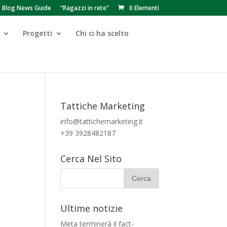
Blog News Guide
“Ragazzi in rete”
0 Elementi
Progetti
Chi ci ha scelto
Tattiche Marketing
info@tattichemarketing.it
+39 3928482187
Cerca Nel Sito
Ultime notizie
Meta terminerà il fact-