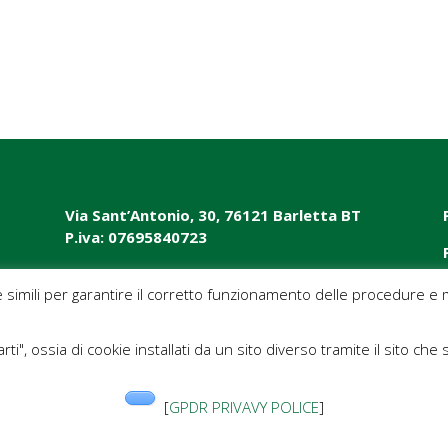
Via Sant’Antonio, 30, 76121 Barletta BT
P.iva: 07695840723
e simili per garantire il corretto funzionamento delle procedure e m
rti", ossia di cookie installati da un sito diverso tramite il sito che 
[
GPDR PRIVAVY POLICE
]
Guide
“Ragazzi in rete”