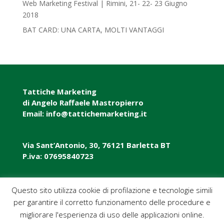
Web Marketing Festival | Rimini, 21- 22- 23 Giugno
2018‎
BAT CARD: UNA CARTA, MOLTI VANTAGGI
Tattiche Marketing
di Angelo Raffaele Mastropierro
Email: info@tattichemarketing.it
Via Sant’Antonio, 30, 76121 Barletta BT
P.iva: 07695840723
P.iva: 07695840723
Questo sito utilizza cookie di profilazione e tecnologie simili
per garantire il corretto funzionamento delle procedure e
Pec: tattichemarketing@pec.it
migliorare l'esperienza di uso delle applicazioni online.