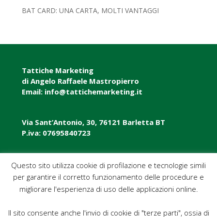
BAT CARD: UNA CARTA, MOLTI VANTAGGI
Tattiche Marketing
di Angelo Raffaele Mastropierro
Email: info@tattichemarketing.it
Via Sant’Antonio, 30, 76121 Barletta BT
P.iva: 07695840723
P.iva: 07695840723
Questo sito utilizza cookie di profilazione e tecnologie simili
per garantire il corretto funzionamento delle procedure e
Pec: tattichemarketing@pec.it
migliorare l'esperienza di uso delle applicazioni online.
Il sito consente anche l'invio di cookie di "terze parti", ossia di