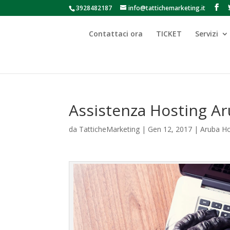
3928482187
info@tattichemarketing.it
Contattaci ora
TICKET
Servizi
Assistenza Hosting A
da
TatticheMarketing
|
Gen 12, 2017
|
Aruba Ho