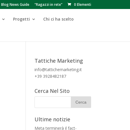
Blog News Guide
“Ragazzi in rete”
0 Elementi
Progetti
Chi ci ha scelto
Tattiche Marketing
info@tattichemarketing.it
+39 3928482187
Cerca Nel Sito
Ultime notizie
Meta terminerà il fact-