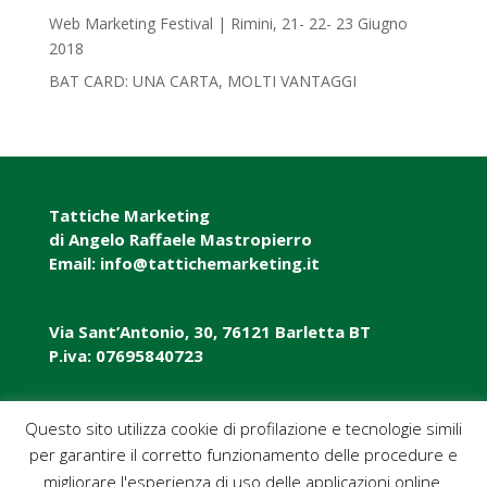
Web Marketing Festival | Rimini, 21- 22- 23 Giugno
2018‎
BAT CARD: UNA CARTA, MOLTI VANTAGGI
Tattiche Marketing
di Angelo Raffaele Mastropierro
Email: info@tattichemarketing.it
Via Sant’Antonio, 30, 76121 Barletta BT
P.iva: 07695840723
P.iva: 07695840723
Questo sito utilizza cookie di profilazione e tecnologie simili
per garantire il corretto funzionamento delle procedure e
Pec: tattichemarketing@pec.it
migliorare l'esperienza di uso delle applicazioni online.