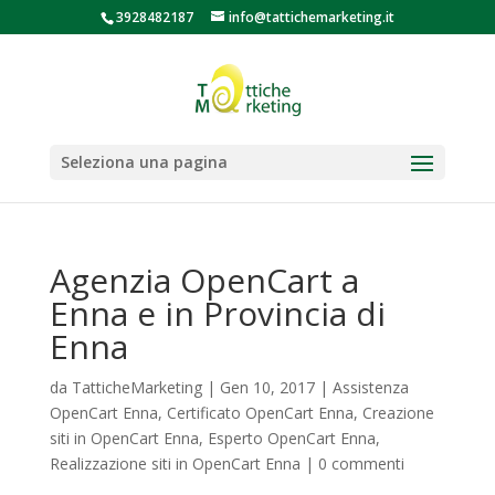
3928482187
info@tattichemarketing.it
Seleziona una pagina
Agenzia OpenCart a
Enna e in Provincia di
Enna
da
TatticheMarketing
|
Gen 10, 2017
|
Assistenza
OpenCart Enna
,
Certificato OpenCart Enna
,
Creazione
siti in OpenCart Enna
,
Esperto OpenCart Enna
,
Realizzazione siti in OpenCart Enna
|
0 commenti