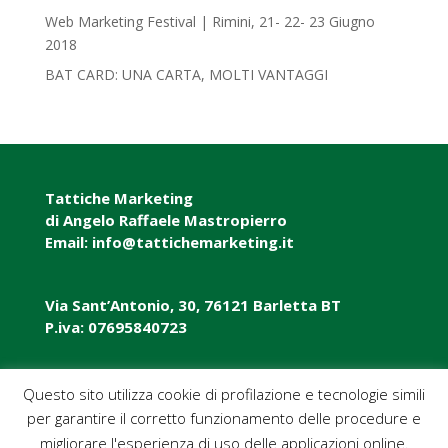
Web Marketing Festival | Rimini, 21- 22- 23 Giugno
2018‎
BAT CARD: UNA CARTA, MOLTI VANTAGGI
Tattiche Marketing
di Angelo Raffaele Mastropierro
Email: info@tattichemarketing.it
Via Sant’Antonio, 30, 76121 Barletta BT
P.iva: 07695840723
P.iva: 07695840723
Questo sito utilizza cookie di profilazione e tecnologie simili
per garantire il corretto funzionamento delle procedure e
Pec: tattichemarketing@pec.it
migliorare l'esperienza di uso delle applicazioni online.