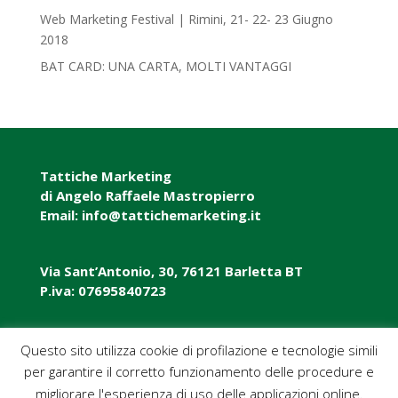
Web Marketing Festival | Rimini, 21- 22- 23 Giugno
2018‎
BAT CARD: UNA CARTA, MOLTI VANTAGGI
Tattiche Marketing
di Angelo Raffaele Mastropierro
Email: info@tattichemarketing.it
Via Sant’Antonio, 30, 76121 Barletta BT
P.iva: 07695840723
P.iva: 07695840723
Questo sito utilizza cookie di profilazione e tecnologie simili
per garantire il corretto funzionamento delle procedure e
Pec: tattichemarketing@pec.it
migliorare l'esperienza di uso delle applicazioni online.