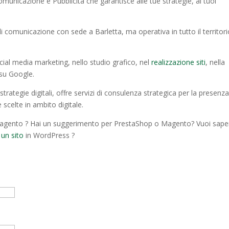
municazione e Pubblicità che garantisce alle tue strategie, ai tuoi
i comunicazione con sede a Barletta, ma operativa in tutto il territor
cial media marketing, nello studio grafico, nel
realizzazione siti
, nella
 su Google.
rategie digitali, offre servizi di consulenza strategica per la presenza
 scelte in ambito digitale.
gento ? Hai un suggerimento per PrestaShop o Magento? Vuoi sape
 un sito
in WordPress ?