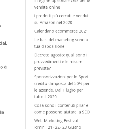
Il regime opzionale OSS per le
vendite online
i prodotti più cercati e venduti
su Amazon nel 2020
n
Calendario ecommerce 2021
Le basi del marketing sono a
cial
,
tua disposizione
Decreto agosto: quali sono i
provvedimenti e le misure
to di
previste?
Sponsorizzazioni per lo Sport:
credito d’imposta del 50% per
le aziende. Dal 1 luglio per
tutto il 2020.
Cosa sono i contenuti pillar e
come possono aiutare la SEO
dia
Web Marketing Festival |
Rimini, 21- 22- 23 Giugno