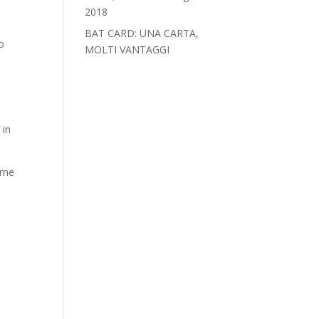
2018‎
BAT CARD: UNA CARTA,
io
MOLTI VANTAGGI
 in
rne