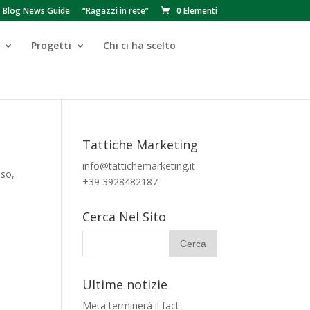
Blog News Guide
“Ragazzi in rete”
0 Elementi
Progetti
Chi ci ha scelto
Tattiche Marketing
info@tattichemarketing.it
nso
,
+39 3928482187
Cerca Nel Sito
Ultime notizie
Meta terminerà il fact-