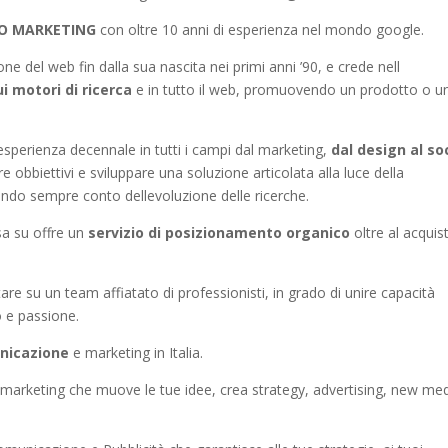
SEO MARKETING
con oltre 10 anni di esperienza nel mondo google.
ne del web fin dalla sua nascita nei primi anni ’90, e crede nell
ui motori di ricerca
e in tutto il web, promuovendo un prodotto o u
sperienza decennale in tutti i campi dal marketing,
dal design al so
 obbiettivi e sviluppare una soluzione articolata alla luce della
ndo sempre conto dellevoluzione delle ricerche.
asa su offre un
servizio di posizionamento organico
oltre al acquis
tare su un team affiatato di professionisti, in grado di unire capacità
 e passione.
nicazione
e marketing in Italia.
 marketing che muove le tue idee, crea strategy, advertising, new me