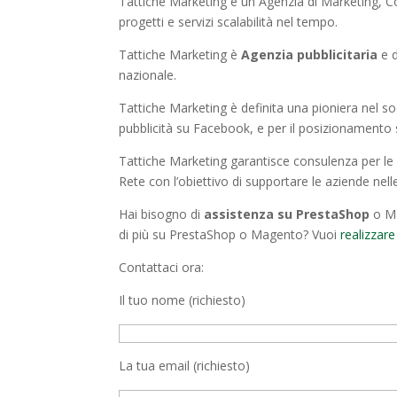
Tattiche Marketing è un Agenzia di Marketing, Co
progetti e servizi scalabilità nel tempo.
Tattiche Marketing è
Agenzia pubblicitaria
e d
nazionale.
Tattiche Marketing è definita una pioniera nel so
pubblicità su Facebook, e per il posizionamento
Tattiche Marketing garantisce consulenza per le st
Rete con l’obiettivo di supportare le aziende nelle
Hai bisogno di
assistenza su PrestaShop
o Ma
di più su PrestaShop o Magento? Vuoi
realizzare
Contattaci ora:
Il tuo nome (richiesto)
La tua email (richiesto)