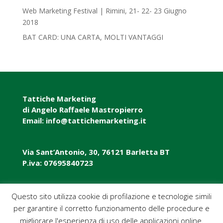
Web Marketing Festival | Rimini, 21- 22- 23 Giugno
2018‎
BAT CARD: UNA CARTA, MOLTI VANTAGGI
Tattiche Marketing
di Angelo Raffaele Mastropierro
Email: info@tattichemarketing.it
Via Sant’Antonio, 30, 76121 Barletta BT
P.iva: 07695840723
P.iva: 07695840723
Questo sito utilizza cookie di profilazione e tecnologie simili
per garantire il corretto funzionamento delle procedure e
Pec: tattichemarketing@pec.it
migliorare l'esperienza di uso delle applicazioni online.