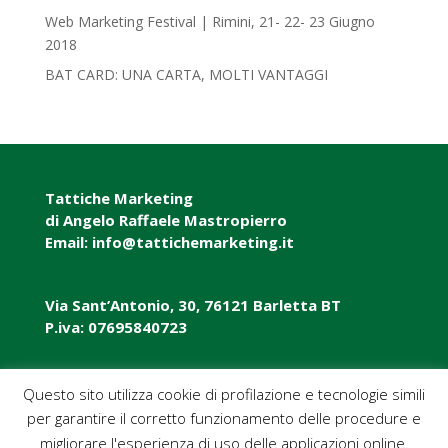
Web Marketing Festival | Rimini, 21- 22- 23 Giugno
2018‎
BAT CARD: UNA CARTA, MOLTI VANTAGGI
Tattiche Marketing
di Angelo Raffaele Mastropierro
Email: info@tattichemarketing.it
Via Sant’Antonio, 30, 76121 Barletta BT
P.iva: 07695840723
P.iva: 07695840723
Questo sito utilizza cookie di profilazione e tecnologie simili
per garantire il corretto funzionamento delle procedure e
Pec: tattichemarketing@pec.it
migliorare l'esperienza di uso delle applicazioni online.