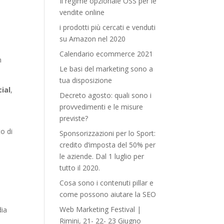
Il regime opzionale OSS per le
vendite online
i prodotti più cercati e venduti
su Amazon nel 2020
Calendario ecommerce 2021
n
Le basi del marketing sono a
tua disposizione
cial
,
Decreto agosto: quali sono i
provvedimenti e le misure
previste?
to di
Sponsorizzazioni per lo Sport:
credito d’imposta del 50% per
le aziende. Dal 1 luglio per
tutto il 2020.
Cosa sono i contenuti pillar e
come possono aiutare la SEO
Web Marketing Festival |
dia
Rimini, 21- 22- 23 Giugno