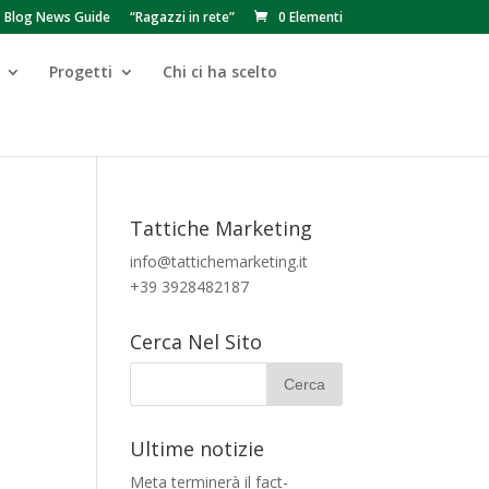
Blog News Guide
“Ragazzi in rete”
0 Elementi
Progetti
Chi ci ha scelto
Tattiche Marketing
info@tattichemarketing.it
+39 3928482187
Cerca Nel Sito
Ultime notizie
Meta terminerà il fact-