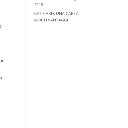
2018‎
BAT CARD: UNA CARTA,
MOLTI VANTAGGI
io
 in
rne