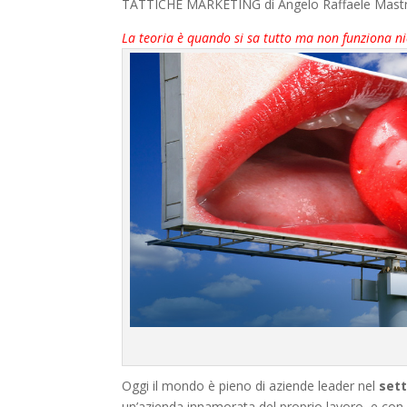
TATTICHE MARKETING di Angelo Raffaele Mastr
La teoria è quando si sa tutto ma non funziona nie
Oggi il mondo è pieno di aziende leader nel
set
un’azienda innamorata del proprio lavoro, e con