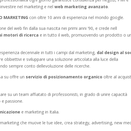
investire nel marketing e nel
web marketing avanzato
.
SEO MARKETING
con oltre 10 anni di esperienza nel mondo google.
ne del web fin dalla sua nascita nei primi anni ’90, e crede nell
ui motori di ricerca
e in tutto il web, promuovendo un prodotto o u
sperienza decennale in tutti i campi dal marketing,
dal design al so
 obbiettivi e sviluppare una soluzione articolata alla luce della
ndo sempre conto dellevoluzione delle ricerche.
asa su offre un
servizio di posizionamento organico
oltre al acquis
tare su un team affiatato di professionisti, in grado di unire capacità
 e passione.
nicazione
e marketing in Italia.
 marketing che muove le tue idee, crea strategy, advertising, new me