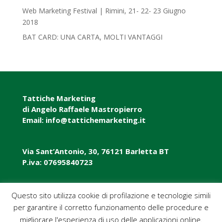
Web Marketing Festival | Rimini, 21- 22- 23 Giugno
2018‎
BAT CARD: UNA CARTA, MOLTI VANTAGGI
Tattiche Marketing
di Angelo Raffaele Mastropierro
Email: info@tattichemarketing.it
Via Sant’Antonio, 30, 76121 Barletta BT
P.iva: 07695840723
P.iva: 07695840723
Questo sito utilizza cookie di profilazione e tecnologie simili
per garantire il corretto funzionamento delle procedure e
Pec: tattichemarketing@pec.it
migliorare l'esperienza di uso delle applicazioni online.