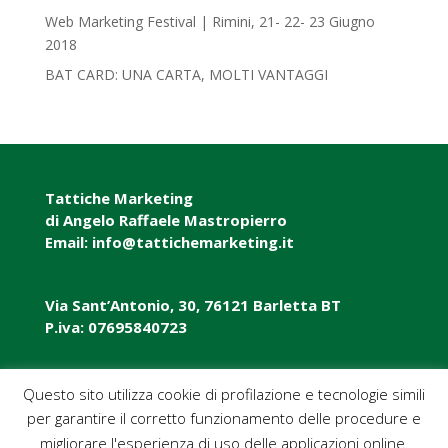
Web Marketing Festival | Rimini, 21- 22- 23 Giugno
2018‎
BAT CARD: UNA CARTA, MOLTI VANTAGGI
Tattiche Marketing
di Angelo Raffaele Mastropierro
Email: info@tattichemarketing.it
Via Sant’Antonio, 30, 76121 Barletta BT
P.iva: 07695840723
P.iva: 07695840723
Questo sito utilizza cookie di profilazione e tecnologie simili
per garantire il corretto funzionamento delle procedure e
Pec: tattichemarketing@pec.it
migliorare l'esperienza di uso delle applicazioni online.