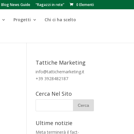
Blog News Guide
“Ragazzi in rete”
0 Elementi
Progetti
Chi ci ha scelto
Tattiche Marketing
info@tattichemarketing.it
+39 3928482187
Cerca Nel Sito
Ultime notizie
Meta terminerà il fact-