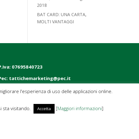
2018‎
BAT CARD: UNA CARTA,
MOLTI VANTAGGI
P.iva: 07695840723
Pec: tattichemarketing@pec.it
igliorare l'esperienza di uso delle applicazioni online.
si sta visitando.
[
Maggiori informazioni
]
Accetta