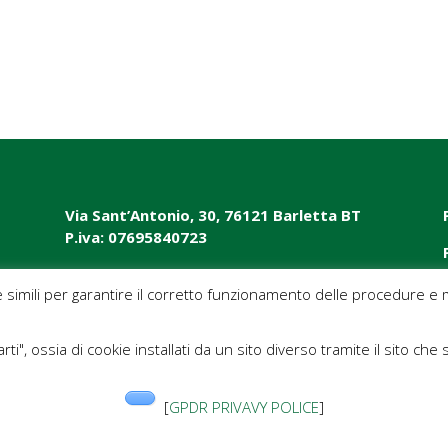
Via Sant’Antonio, 30, 76121 Barletta BT
P.iva: 07695840723
e simili per garantire il corretto funzionamento delle procedure e m
rti", ossia di cookie installati da un sito diverso tramite il sito che 
[
GPDR PRIVAVY POLICE
]
Guide
“Ragazzi in rete”