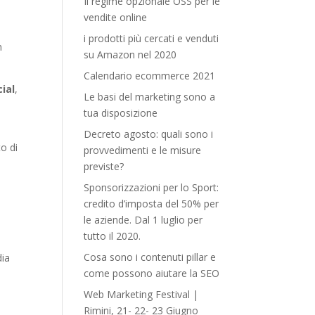
Il regime opzionale OSS per le
vendite online
i prodotti più cercati e venduti
n
su Amazon nel 2020
Calendario ecommerce 2021
cial
,
Le basi del marketing sono a
tua disposizione
Decreto agosto: quali sono i
to di
provvedimenti e le misure
previste?
Sponsorizzazioni per lo Sport:
credito d’imposta del 50% per
le aziende. Dal 1 luglio per
tutto il 2020.
Cosa sono i contenuti pillar e
dia
come possono aiutare la SEO
Web Marketing Festival |
Rimini, 21- 22- 23 Giugno