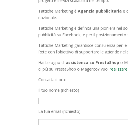
progetti e servizi scalabilità nel tempo.
Tattiche Marketing è
Agenzia pubblicitaria
e d
nazionale.
Tattiche Marketing è definita una pioniera nel so
pubblicità su Facebook, e per il posizionamento
Tattiche Marketing garantisce consulenza per le st
Rete con l’obiettivo di supportare le aziende nelle
Hai bisogno di
assistenza su PrestaShop
o Ma
di più su PrestaShop o Magento? Vuoi
realizzare
Contattaci ora:
Il tuo nome (richiesto)
La tua email (richiesto)