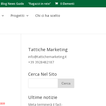
Blog News Guide
“Ragazzi in rete”
0 Elementi
Progetti
Chi ci ha scelto
Tattiche Marketing
info@tattichemarketing.it
+39 3928482187
Cerca Nel Sito
Ultime notizie
tein
Meta terminerà il fact-