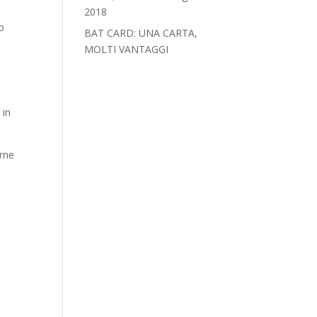
2018‎
io
BAT CARD: UNA CARTA,
MOLTI VANTAGGI
 in
rne