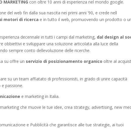
SEO MARKETING
con oltre 10 anni di esperienza nel mondo google.
ne del web fin dalla sua nascita nei primi anni ’90, e crede nell
ui motori di ricerca
e in tutto il web, promuovendo un prodotto o u
sperienza decennale in tutti i campi dal marketing,
dal design al so
 obbiettivi e sviluppare una soluzione articolata alla luce della
ndo sempre conto dellevoluzione delle ricerche.
asa su offre un
servizio di posizionamento organico
oltre al acquis
tare su un team affiatato di professionisti, in grado di unire capacità
 e passione.
nicazione
e marketing in Italia.
 marketing che muove le tue idee, crea strategy, advertising, new me
municazione e Pubblicità che garantisce alle tue strategie, ai tuoi