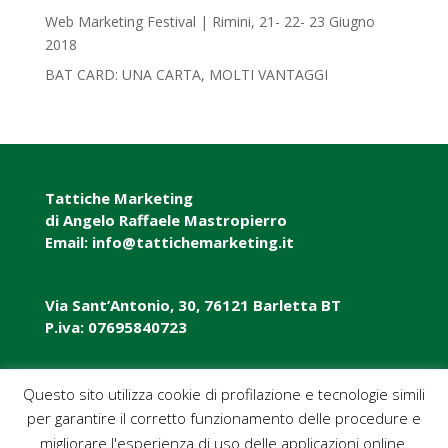
Web Marketing Festival | Rimini, 21- 22- 23 Giugno
2018‎
BAT CARD: UNA CARTA, MOLTI VANTAGGI
Tattiche Marketing
di Angelo Raffaele Mastropierro
Email: info@tattichemarketing.it
Via Sant’Antonio, 30, 76121 Barletta BT
P.iva: 07695840723
P.iva: 07695840723
Questo sito utilizza cookie di profilazione e tecnologie simili
per garantire il corretto funzionamento delle procedure e
Pec: tattichemarketing@pec.it
migliorare l'esperienza di uso delle applicazioni online.